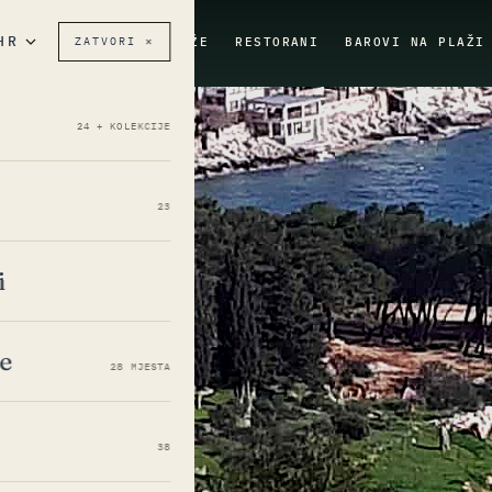
ZATVORI ✕
I
DESTINACIJE
PLAŽE
RESTORANI
BAROVI NA PLAŽI
24 + KOLEKCIJE
23
i
′E
je
28 MJESTA
38
ŠTAJ
KARTA