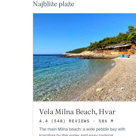
Najbliže plaže
Vela Milna Beach, Hvar
4.4
(548)
REVIEWS
· 586 M
The main Milna beach: a wide pebble bay with
konobas by the water and easy parking.