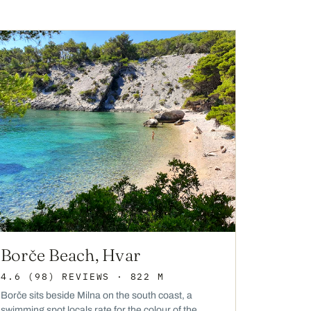
Borče Beach, Hvar
4.6
(98)
REVIEWS
· 822 M
Borče sits beside Milna on the south coast, a
swimming spot locals rate for the colour of the