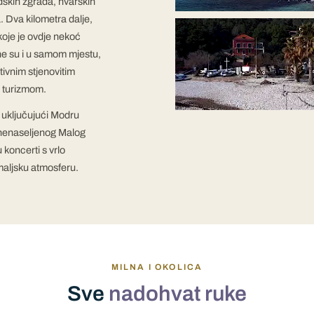
edskih zgrada, hvarskih
a. Dva kilometra dalje,
koje je ovdje nekoć
ane su i u samom mjestu,
tivnim stjenovitim
m turizmom.
, uključujući Modru
o nenaseljenog Malog
 koncerti s vrlo
maljsku atmosferu.
MILNA I OKOLICA
Sve
nadohvat ruke