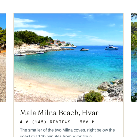
Mala Milna Beach, Hvar
4.6
(145)
REVIEWS
· 586 M
The smaller of the two Milna coves, right below the
coast road 10 minutes from Hvar town.