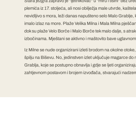
Stara jezgra zapravo je "ljetnikovac" u "miru i tišini" bez ur
plemića iz 17. stoljeća, ali nosi obilježja male utvrde, kaštel
nevidljivo s mora, leži danas napušteno selo Malo Grablje, 
imalo izlaz na more. Plaže Velika Milna i Mala Milna pješč
dok su plaže Velo Borče i Malo Borče tek malo dalje, s atrak
izbočinama. Mještani se aktivno i maštovito bave uglavno
Iz Milne se nude organizirani izleti brodom na okolne otoke
špilju na Biševu. No, jedinstven izlet uključuje magarce d
Grablja, koje se postupno obnavlja i gdje se ljeti organiziraju
zahtjevnom postavom i brojem izvođača, stvarajući nadze