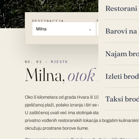
Restorani
DESTINACIJA
TIP
Milna
Svi tipovi
Barovi na 
Najam bro
NO. 01 ·
MJESTO
Milna,
otok Hvar
Izleti br
Oko 5 kilometara od grada Hvara ili 10 kilometara od otočn
Taksi bro
pješčanoj plaži, polako izranja i širi se oko svojih plaža mala
U zaštićenoj uvali već ima stotinjak stalnih stanovnika, a u
privatno vođenih restoranskih lokacija s bogatim kulinarski
okružuju prostrane borove šume.