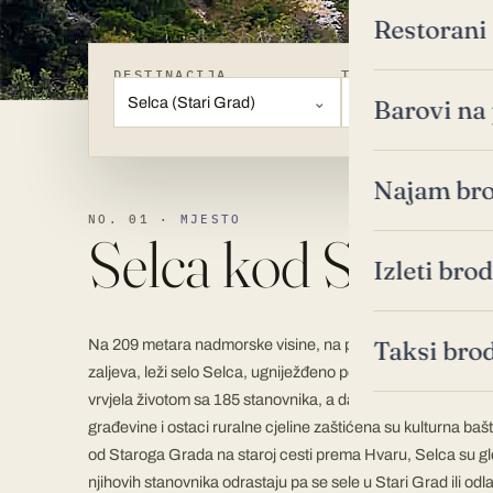
Restorani
DESTINACIJA
TIP
Selca (Stari Grad)
Svi tipovi
Barovi na 
Najam bro
NO. 01 ·
MJESTO
Selca kod Starog
Izleti br
Na 209 metara nadmorske visine, na padinama južne stra
Taksi bro
zaljeva, leži selo Selca, ugniježđeno poput ptičjeg gnijezd
vrvjela životom sa 185 stanovnika, a danas ondje živi samo 
građevine i ostaci ruralne cjeline zaštićena su kulturna ba
od Staroga Grada na staroj cesti prema Hvaru, Selca su g
njihovih stanovnika odrastaju pa se sele u Stari Grad ili odla