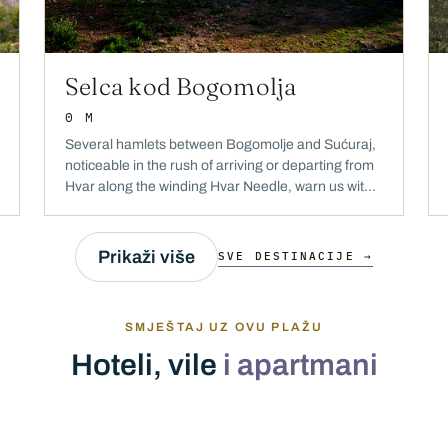
Selca kod Bogomolja
0 M
Several hamlets between Bogomolje and Sućuraj,
noticeable in the rush of arriving or departing from
Hvar along the winding Hvar Needle, warn us wit...
Prikaži više
SVE DESTINACIJE →
SMJEŠTAJ UZ OVU PLAŽU
Hoteli, vile
i apartmani