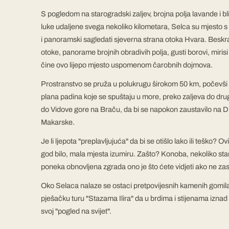
S pogledom na starogradski zaljev, brojna polja lavande i 
luke udaljene svega nekoliko kilometara, Selca su mjesto s
i panoramski sagledati sjeverna strana otoka Hvara. Beskr
otoke, panorame brojnih obradivih polja, gusti borovi, mirisi i
čine ovo lijepo mjesto uspomenom čarobnih dojmova.
Prostranstvo se pruža u polukrugu širokom 50 km, počevši
plana padina koje se spuštaju u more, preko zaljeva do dru
do Vidove gore na Braču, da bi se napokon zaustavilo na Di
Makarske.
Je li ljepota "preplavljujuća" da bi se otišlo lako ili teško? Ov
god bilo, mala mjesta izumiru. Zašto? Konoba, nekoliko star
poneka obnovljena zgrada ono je što ćete vidjeti ako ne za
Oko Selaca nalaze se ostaci pretpovijesnih kamenih gomila,
pješačku turu "Stazama Ilira" da u brdima i stijenama iznad
svoj "pogled na svijet".