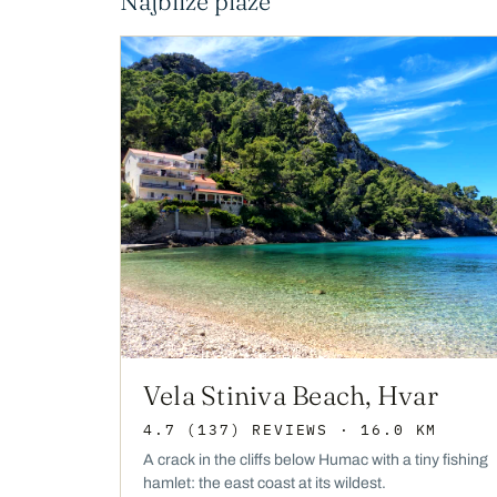
Najbliže plaže
Vela Stiniva Beach, Hvar
4.7
(137)
REVIEWS
· 16.0 KM
A crack in the cliffs below Humac with a tiny fishing
hamlet: the east coast at its wildest.