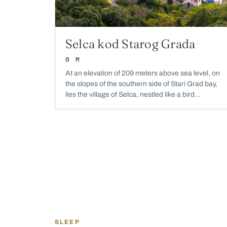
Selca kod Starog Grada
0 M
At an elevation of 209 meters above sea level, on
the slopes of the southern side of Stari Grad bay,
lies the village of Selca, nestled like a bird...
SLEEP