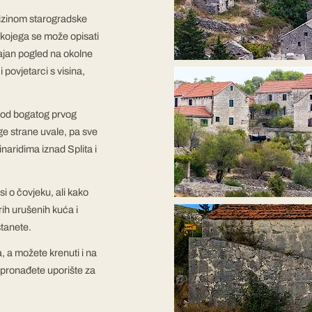
blizinom starogradske
 kojega se može opisati
ajan pogled na okolne
 povjetarci s visina,
 od bogatog prvog
ge strane uvale, pa sve
naridima iznad Splita i
isi o čovjeku, ali kako
ih urušenih kuća i
stanete.
 a možete krenuti i na
 pronađete uporište za