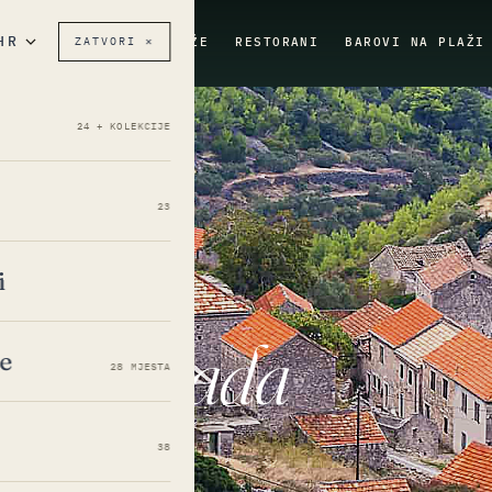
ZATVORI ✕
I
DESTINACIJE
PLAŽE
RESTORANI
BAROVI NA PLAŽI
24 + KOLEKCIJE
23
i
8′N · 16°51′E
arog
Grada
je
28 MJESTA
38
ŠTAJ
KARTA