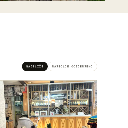
NAJBLIŽE
NAJBOLJE OCIJENJENO